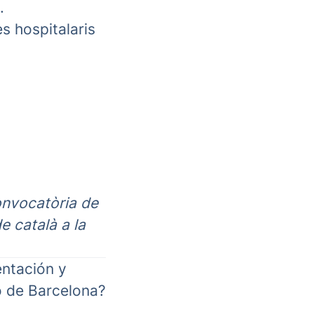
.
s hospitalaris
onvocatòria de
e català a la
ntación y
co de Barcelona?