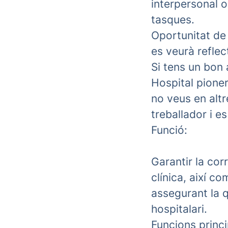
interpersonal o
tasques.
Oportunitat de 
es veurà reflec
Si tens un bon 
Hospital pione
no veus en altr
treballador i e
Funció:
Garantir la cor
clínica, així c
assegurant la q
hospitalari.
Funcions princi