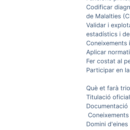
Codificar diagn
de Malalties (C
Validar i explo
estadístics i d
Coneixements i 
Aplicar normat
Fer costat al p
Participar en l
Què et farà tr
Titulació ofici
Documentació i
Coneixements en
Domini d'eines 