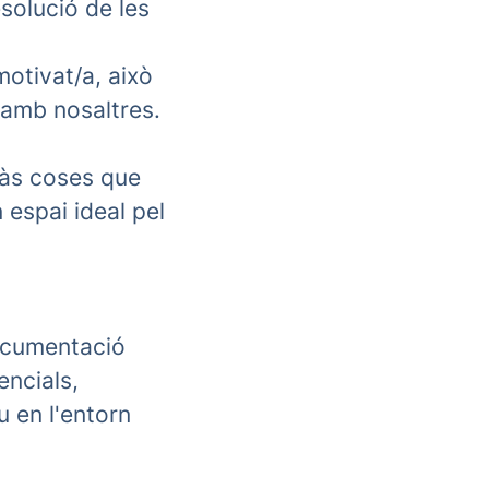
esolució de les
motivat/a, això
t amb nosaltres.
ràs coses que
 espai ideal pel
documentació
encials,
u en l'entorn