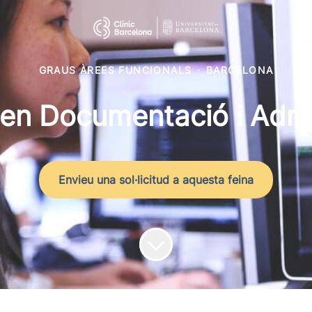
GRAUS ÀREES FUNCIONALS
·
BARCELONA
 en Documentació i Admin
Envieu una sol·licitud a aquesta feina