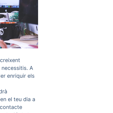
 creixent
necessitis. A
r enriquir els
ldrà
en el teu dia a
 contacte