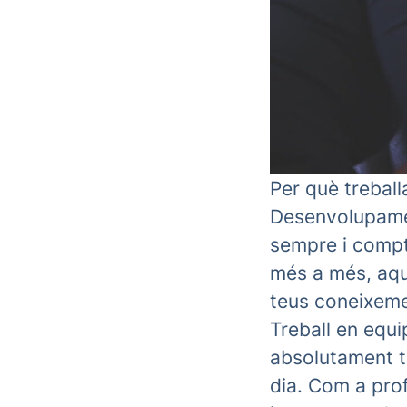
Per què treballa
Desenvolupamen
sempre i compt
més a més, aque
teus coneixeme
Treball en equi
absolutament to
dia. Com a pro