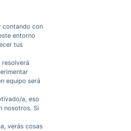
y contando con
este entorno
ecer tus
, resolverá
perimentar
en equipo será
tivado/a, eso
n nosotros. Si
ña, verás cosas