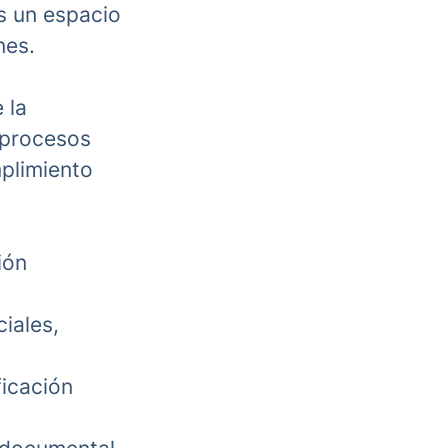
es un espacio
nes.
 la
 procesos
mplimiento
ión
ciales,
ficación