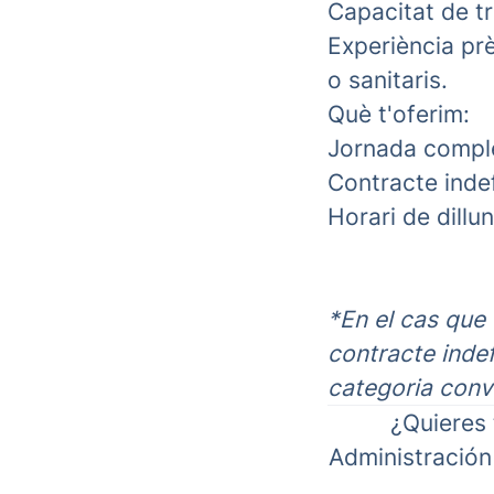
Capacitat de tr
Experiència prè
o sanitaris.
Què t'oferim:
Jornada compl
Contracte indef
Horari de dillu
*En el cas que
contracte indef
categoria conv
¿Quieres
Administración 