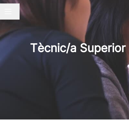
Compartir pàgina
Menú borsa de treball
Tècnic/a Superior