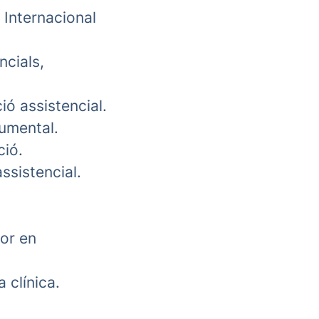
 Internacional
ncials,
ió assistencial.
cumental.
ció.
ssistencial.
ior en
 clínica.