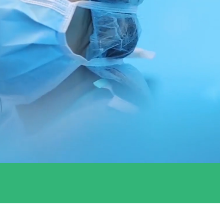
na mà en
ents i
.