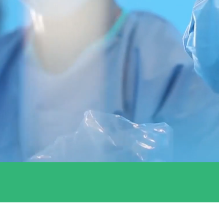
QUÈ ENS FA ÚNICS?
t d'un equip que sempre t'ajudarà en allò que
, resoldrà tots els teus dubtes i et donarà u
ecessitis en el teu dia a dia.
t'animarem a que puguis continuar formant-te
nt per oferir el millor servei als nostres paci
gueixis desenvolupant-te com a professional