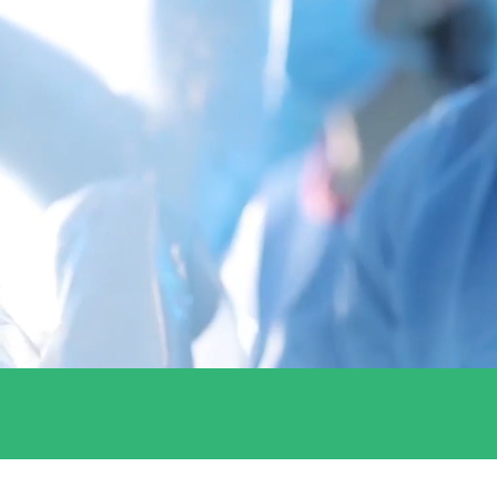
Forma par
necessitis
allò que n
Al Clínic 
constantme
perquè se