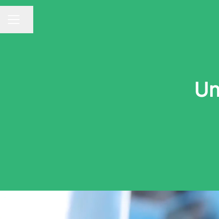
Compartir pàgina
Menú borsa de treball
Un